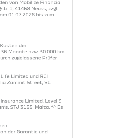
den von Mobilize Financial
tr. 1, 41468 Neuss, zzgl.
vom 01.07.2026 bis zum
r Kosten der
r 36 Monate bzw. 30.000 km
urch zugelassene Prüfer
Life Limited und RCI
lia Zammit Street, St.
Insurance Limited, Level 3
4,5
an’s, STJ 3155, Malta.
Es
hen
on der Garantie und