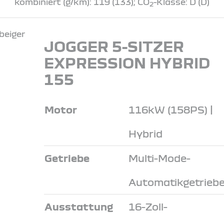
kombiniert (g/km): 119 (133); CO
-Klasse: D (D)
2
JOGGER 5-SITZER
EXPRESSION HYBRID
155
Motor
116kW (158PS) |
Hybrid
Getriebe
Multi-Mode-
Automatikgetrieb
Ausstattung
16-Zoll-