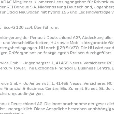
r ADAC Mitglieder. Kilometer-Leasingangebot für Privatkun
der RCI Banque S.A. Niederlassung Deutschland, Jagenbergs
 für Dacia Neuwagen mit hybrid 155 und Leasingverträge 
 Eco-G 120 zzgl. Überführung​.
6
rlängerung der Renault Deutschland AG
, Abdeckung alle
 und Verschleißarbeiten, HU sowie Mobilitätsgarantie fü
tragsbedingungen. HU nach § 29 StVZO. Die HU wird nur d
igen Prüforganisation festgelegten Preisen durchgeführt.
vice GmbH, Jagenbergstr. 1, 41468 Neuss. Versicherer: RCI 
Mercury Tower, The Exchange Financial & Business Centre, E
vice GmbH, Jagenbergstr. 1, 41468 Neuss. Versicherer: RCI 
 Financial & Business Centre, Elia Zammit Street, St. Juli
sicherungsbedingungen.
enault Deutschland AG. Die Inanspruchnahme der gesetzlic
st unentgeltlich. Diese Ansprüche bestehen unabhängig v
ingeschränkt.