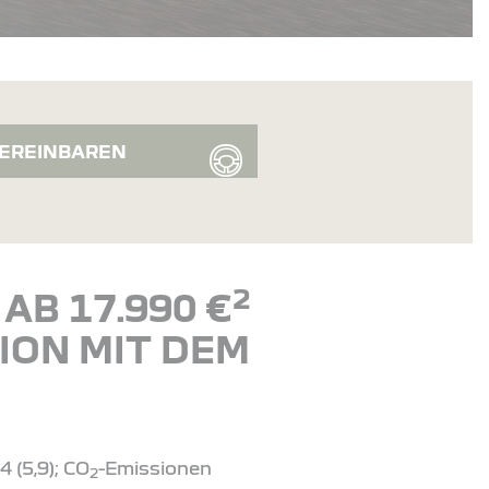
EREINBAREN
2
AB 17.990 €
ION MIT DEM
 (5,9); CO
-Emissionen
2