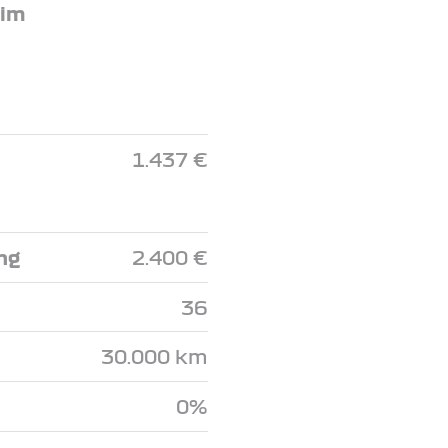
 im
1.437 €
ng
2.400 €
36
30.000 km
0%