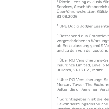
1
Platin Leasing exklusiv fü
Services, Geschäftsbereich 
Überführungskosten. Gültig
31.08.2026.
2
UPE Dacia Jogger Essential
3
Bestehend aus Garantieve
vorgeschriebenen Wartungs-
ab Erstzulassung gemäß Ver
und zu den von der zuständ
4
Über RCI Versicherungs-Ser
Insurance Limited, Level 3 
Julian’s, STJ 3155, Malta.
5
Über RCI Versicherungs-Ser
Mercury Tower, The Exchange
gelten die allgemeinen Ver
6
Garantiegeberin ist die R
Gewährleistungsansprüche i
werden durch diese nicht e