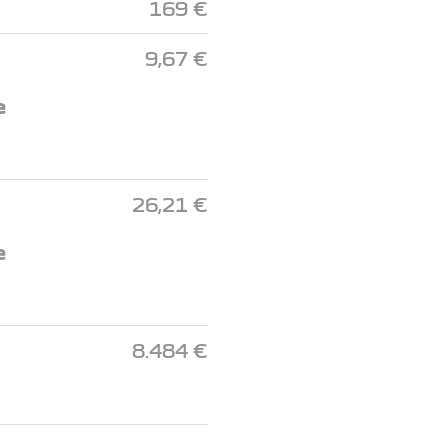
169 €
9,67 €
e
26,21 €
e
8.484 €