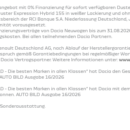
ngebot mit 0% Finanzierung für sofort verfügbaren Duste
Duster Expression Hybrid 155 in weißer Lackierung und oh
ftsbereich der RCI Banque S.A. Niederlassung Deutschland
nität vorausgesetzt.
nanzierungsverträge von Dacia Neuwagen bis zum 31.08.202
gskosten. Bei allen teilnehmenden Dacia Partnern.
enault Deutschland AG, nach Ablauf der Herstellergaranti
nspruch gemäß Garantiebedingungen bei regelmäßiger Wa
 Dacia Vertragspartner. Weitere Informationen unter:
www.
D - Die besten Marken in allen Klassen“ hat Dacia den Ge
. AUTO BILD Ausgabe 16/2026
LD - Die besten Marken in allen Klassen“ hat Dacia mit de
ewonnen. AUTO BILD Ausgabe 16/2026
t Sonderausstattung.