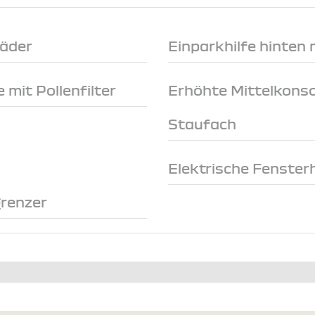
räder
Einparkhilfe hinten
 mit Pollenfilter
Erhöhte Mittelkonso
Staufach
Elektrische Fenster
renzer