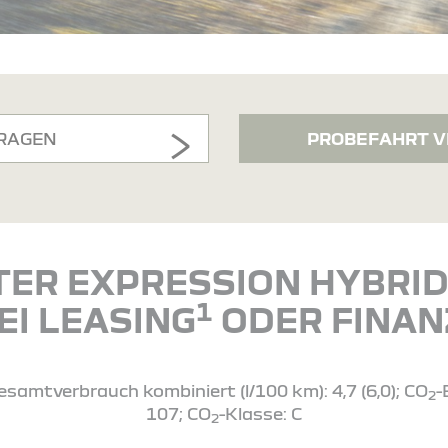
RAGEN
PROBEFAHRT V
TER EXPRESSION HYBRID 
1
EI LEASING
ODER FINAN
esamtverbrauch kombiniert (l/100 km): 4,7 (6,0); CO
-
2
107; CO
-Klasse: C
2