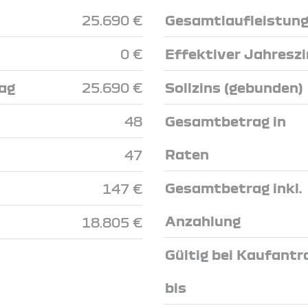
25.690 €
Gesamtlaufleistun
0 €
Effektiver Jahresz
ag
25.690 €
Sollzins (gebunden)
48
Gesamtbetrag in
Raten
47
Gesamtbetrag inkl.
147 €
Anzahlung
18.805 €
Gültig bei Kaufantr
bis