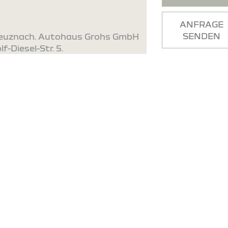
ANFRAGE
SENDEN
Kreuznach. Autohaus Grohs GmbH
f-Diesel-Str. 5.